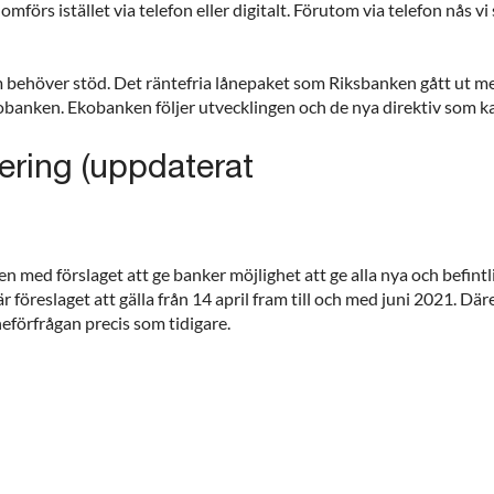
örs istället via telefon eller digitalt. Förutom via telefon nås v
behöver stöd. Det räntefria lånepaket som Riksbanken gått ut med 
kobanken. Ekobanken följer utvecklingen och de nya direktiv som 
ering (uppdaterat
n med förslaget att ge banker möjlighet att ge alla nya och befint
 föreslaget att gälla från 14 april fram till och med juni 2021. D
eförfrågan precis som tidigare.