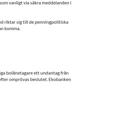
i som vanligt via säkra meddelanden i
riktar sig till de penningpolitiska
kan komma.
liga bolånetagare ett undantag från
ärefter omprövas beslutet. Ekobanken