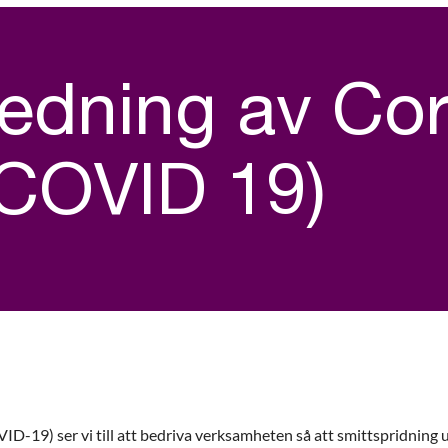
edning av Co
(COVID 19)
-19) ser vi till att bedriva verksamheten så att smittspridning u