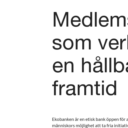
Medlem
som ver
en hållb
framtid
Ekobanken är en etisk bank öppen för a
människors möjlighet att ta fria initiati