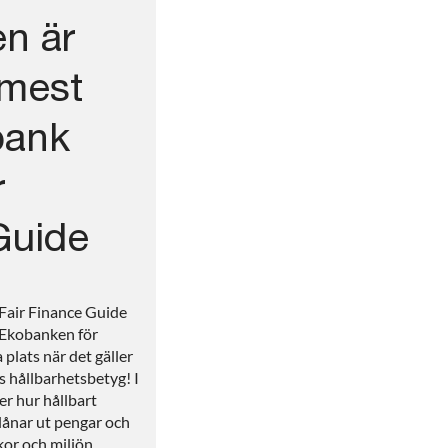
n är
 mest
bank
r
Guide
Fair Finance Guide
Ekobanken för
 plats när det gäller
s hållbarhetsbetyg! I
r hur hållbart
lånar ut pengar och
or och miljön.