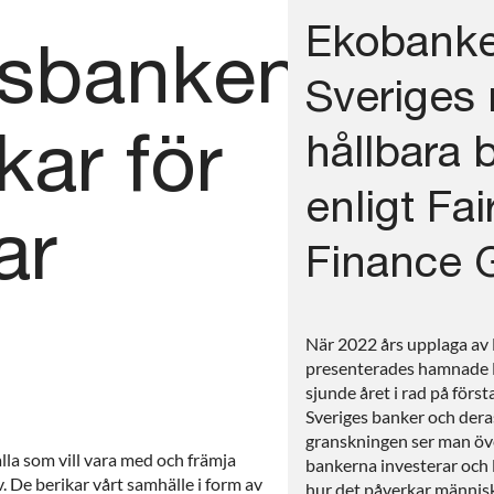
Ekobanke
sbanken
Sveriges
kar för
hållbara 
enligt Fai
ar
Finance 
När 2022 års upplaga av 
presenterades hamnade 
sjunde året i rad på första
Sveriges banker och dera
granskningen ser man öve
lla som vill vara med och främja
bankerna investerar och 
v. De berikar vårt samhälle i form av
hur det påverkar människ