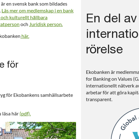
Vi är en svensk bank som bildades
.
Läs mer om medlemskap i en bank
En del av
t och kulturellt hållbara
vatperson
och
Juridisk person.
internatio
Ekobanken
här.
rörelse
e för
Ekobanken är medlemmar 
for Banking on Values (G
internationellt nätverk 
arbetar för att göra kapit
rktyg för Ekobankens samhällsarbete
transparent.
 läsa här
(pdf).