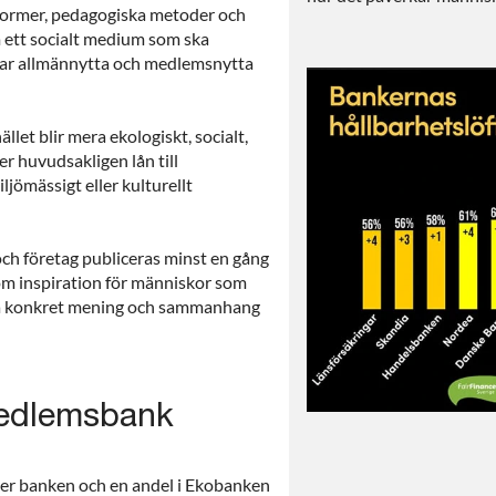
former, pedagogiska metoder och
m ett socialt medium som ska
har allmännytta och medlemsnytta
let blir mera ekologiskt, socialt,
er huvudsakligen lån till
ljömässigt eller kulturellt
 och företag publiceras minst en gång
som inspiration för människor som
 skapa konkret mening och sammanhang
medlemsbank
r banken och en andel i Ekobanken