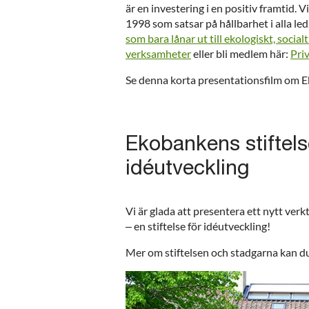
är en investering i en positiv framtid. 
1998 som satsar på hållbarhet i alla led
som bara lånar ut till ekologiskt, social
verksamheter
eller bli medlem här:
Pri
Se denna korta presentationsfilm om 
Ekobankens stiftels
idéutveckling
Vi är glada att presentera ett nytt ve
– en stiftelse för idéutveckling!
Mer om stiftelsen och stadgarna kan du