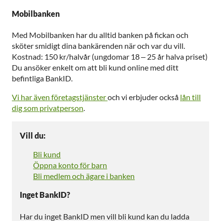
Mobilbanken
Med Mobilbanken har du alltid banken på fickan och
sköter smidigt dina bankärenden när och var du vill.
Kostnad: 150 kr/halvår (ungdomar 18 – 25 år halva priset)
Du ansöker enkelt om att bli kund online med ditt
befintliga BankID.
Vi har även företagstjänster
och vi erbjuder också
lån till
dig som privatperson
.
Vill du:
Bli kund
Öppna konto för barn
Bli medlem och ägare i banken
Inget BankID?
Har du inget BankID men vill bli kund kan du ladda