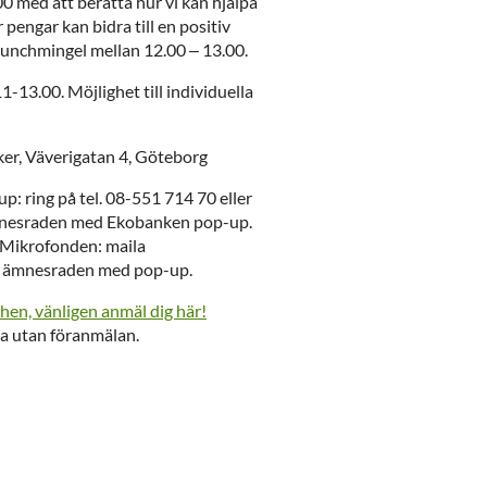
00 med att berätta hur vi kan hjälpa
r pengar kan bidra till en positiv
t lunchmingel mellan 12.00 – 13.00.
1-13.00. Möjlighet till individuella
r, Väverigatan 4, Göteborg
: ring på tel. 08-551 714 70 eller
mnesraden med Ekobanken pop-up.
Mikrofonden: maila
 ämnesraden med pop-up.
chen, vänligen anmäl dig här!
ma utan föranmälan.