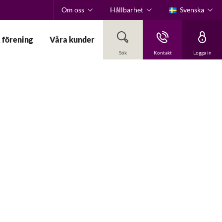
Om oss
Hållbarhet
Svenska
 förening
Våra kunder
Sök
Kontakt
Logga in