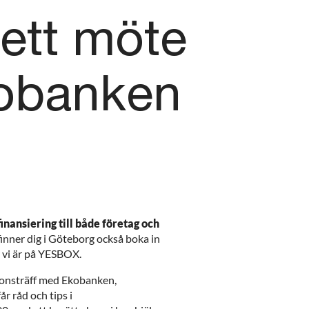
 ett möte
obanken
nansiering till både företag och
nner dig i Göteborg också boka in
r vi är på YESBOX.
onsträff med Ekobanken,
 råd och tips i