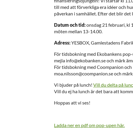
finansieringsdjungeln! Vi startar kl 11.
till med att förverkliga era idéer och hu
påverkan i samhället. Efter det blir de
Datum och tid:
onsdag 21 februari, kl 1
möten mellan 13-14.00.
Adress:
YESBOX, Gamlestadens Fabrike
För tidsbokning med Ekobankens pop-up
mejla info@ekobanken.se och märk ä
För tidsbokning med Coompanion och 
moa.nilsson@coompanion.se och märk
Vi bjuder på lunch!
Vill du delta på lun
Vill du ej ha lunch är det bara att kom
Hoppas att vi ses!
Ladda ner en pdf om pop-upen här.