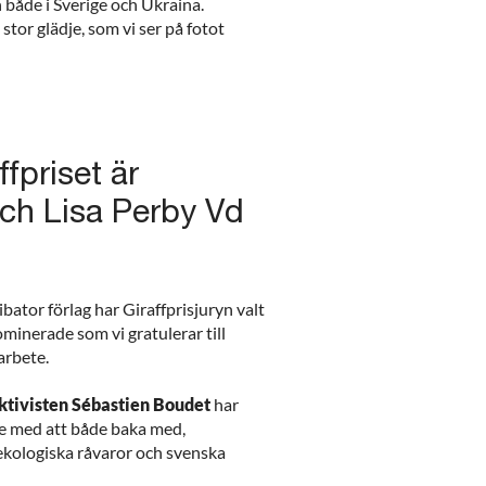
n både i Sverige och Ukraina.
or glädje, som vi ser på fotot
ffpriset är
ch Lisa Perby Vd
tor förlag har Giraffprisjuryn valt
nominerade som vi gratulerar till
 arbete.
tivisten Sébastien Boudet
har
ete med att både baka med,
ekologiska råvaror och svenska