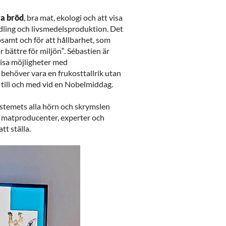
ra bröd
, bra mat, ekologi och att visa
odling och livsmedelsproduktion. Det
osamt och för att hållbarhet, som
bättre för miljön”. Sébastien är
t visa möjligheter med
 behöver vara en frukosttallrik utan
s till och med vid en Nobelmiddag.
ystemets alla hörn och skrymslen
n matproducenter, experter och
tt ställa.