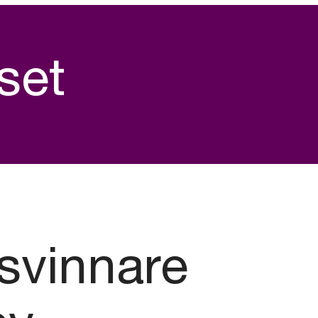
iset
isvinnare