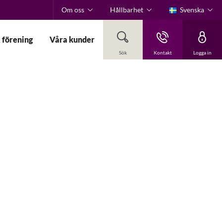
Om oss
Hållbarhet
Svenska
 förening
Våra kunder
Sök
Kontakt
Logga in