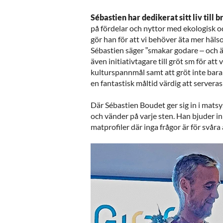
Sébastien har dedikerat sitt liv till b
på fördelar och nyttor med ekologisk 
gör han för att vi behöver äta mer häls
Sébastien säger ”smakar godare – och är 
även initiativtagare till gröt sm för at
kulturspannmål samt att gröt inte bara
en fantastisk måltid värdig att servera
Där Sébastien Boudet ger sig in i mats
och vänder på varje sten. Han bjuder i
matprofiler där inga frågor är för svåra a