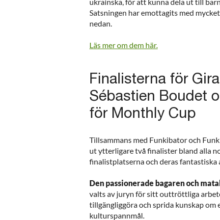
ukrainska, för att kunna dela ut till bar
Satsningen har emottagits med mycket st
nedan.
Läs mer om dem här.
Finalisterna för Gira
Sébastien Boudet o
för Monthly Cup
Tillsammans med Funkibator och Funkiba
ut ytterligare två finalister bland alla 
finalistplatserna och deras fantastiska
Den passionerade bagaren och matak
valts av juryn för sitt outtröttliga arb
tillgängliggöra och sprida kunskap om 
kulturspannmål.