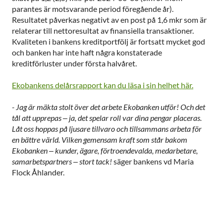
parantes är motsvarande period föregående år).
Resultatet påverkas negativt av en post på 1,6 mkr som är
relaterar till nettoresultat av finansiella transaktioner.
Kvaliteten i bankens kreditportfölj är fortsatt mycket god
och banken har inte haft några konstaterade
kreditförluster under första halvåret.
Ekobankens delårsrapport kan du läsa i sin helhet här.
- Jag är mäkta stolt över det arbete Ekobanken utför! Och det
tål att upprepas – ja, det spelar roll var dina pengar placeras.
Låt oss hoppas på ljusare tillvaro och tillsammans arbeta för
en bättre värld. Vilken gemensam kraft som står bakom
Ekobanken – kunder, ägare, förtroendevalda, medarbetare,
samarbetspartners – stort tack!
säger bankens vd Maria
Flock Åhlander.