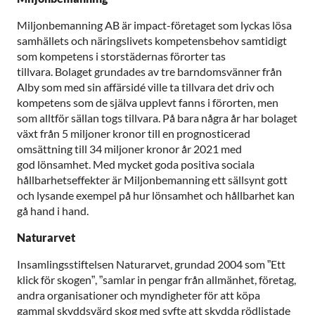
Miljonbemanning AB är impact-företaget som lyckas lösa
samhällets och näringslivets kompetensbehov samtidigt
som kompetens i storstädernas förorter tas
tillvara. Bolaget grundades av tre barndomsvänner från
Alby som med sin affärsidé ville ta tillvara det driv och
kompetens som de själva upplevt fanns i förorten, men
som alltför sällan togs tillvara. På bara några år har bolaget
växt från 5 miljoner kronor till en prognosticerad
omsättning till 34 miljoner kronor år 2021 med
god lönsamhet. Med mycket goda positiva sociala
hållbarhetseffekter är Miljonbemanning ett sällsynt gott
och lysande exempel på hur lönsamhet och hållbarhet kan
gå hand i hand.
Naturarvet
Insamlingsstiftelsen Naturarvet, grundad 2004 som ”Ett
klick för skogen”, ”samlar in pengar från allmänhet, företag,
andra organisationer och myndigheter för att köpa
gammal skyddsvärd skog med syfte att skydda rödlistade