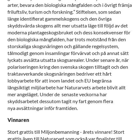
arter, bevara den biologiska mångfalden och i övrigt främja
friluftsliv, turism och forskning.” Stiftelsen, som sedan
länge identifierat gammelskogens och den övriga
skyddsvärda skogens allt mer utsatta läge till följd av det
moderna plantageskogsbruket och dess konsekvenser för
den biologiska mångfalden, har trots motstånd från den
storskaliga skogsnäringen och gällande regelsystem,
tålmodigt genom insamlingar förvärvat och på annat sätt
lyckats avsätta utsatta skogsarealer. Under senare år, när
polariseringen kring den svenska skogen tilltagit och den
traktavverkande skogsnäringen bedriver ett hårt
lobbyarbete för att inom landet och EU begränsa
långsiktigt miljöarbete har Naturarvets arbete blivit allt
mer angeläget. Under de senaste veckorna har
skyddsarbetet dessutom tagit ny fart genom flera
nya avsättningar inför framtiden.
Vinnaren
Stort grattis till Miljonbemanning - årets vinnare! Stort
grattis även till Naturarvet som också var finalister till