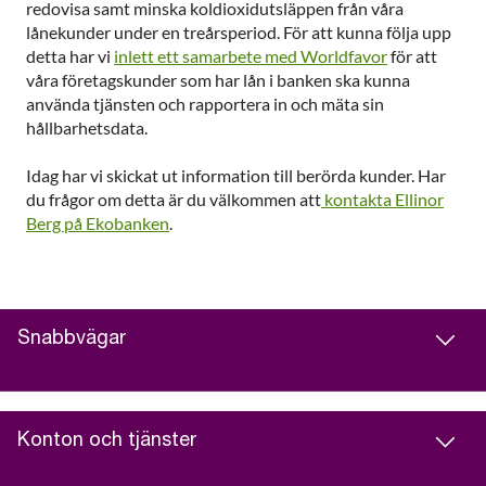
redovisa samt minska koldioxidutsläppen från våra
lånekunder under en treårsperiod. För att kunna följa upp
detta har vi
inlett ett samarbete med Worldfavor
för att
våra företagskunder som har lån i banken ska kunna
använda tjänsten och rapportera in och mäta sin
hållbarhetsdata.
Idag har vi skickat ut information till berörda kunder. Har
du frågor om detta är du välkommen att
kontakta Ellinor
Berg på Ekobanken
.
Snabbvägar
Konton och tjänster