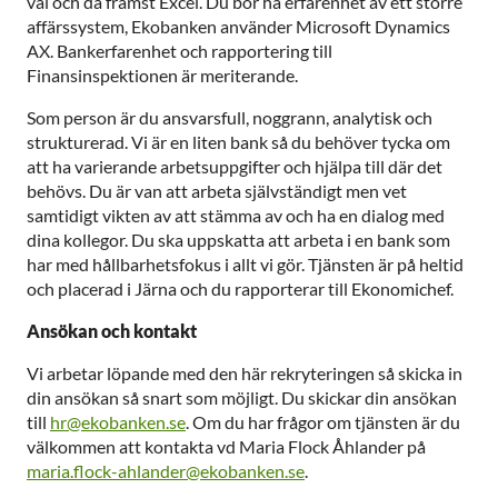
väl och då främst Excel. Du bör ha erfarenhet av ett större
affärssystem, Ekobanken använder Microsoft Dynamics
AX. Bankerfarenhet och rapportering till
Finansinspektionen är meriterande.
Som person är du ansvarsfull, noggrann, analytisk och
strukturerad. Vi är en liten bank så du behöver tycka om
att ha varierande arbetsuppgifter och hjälpa till där det
behövs. Du är van att arbeta självständigt men vet
samtidigt vikten av att stämma av och ha en dialog med
dina kollegor. Du ska uppskatta att arbeta i en bank som
har med hållbarhetsfokus i allt vi gör. Tjänsten är på heltid
och placerad i Järna och du rapporterar till Ekonomichef.
Ansökan och kontakt
Vi arbetar löpande med den här rekryteringen så skicka in
din ansökan så snart som möjligt. Du skickar din ansökan
till
hr@ekobanken.se
. Om du har frågor om tjänsten är du
välkommen att kontakta vd Maria Flock Åhlander på
maria.flock-ahlander@ekobanken.se
.